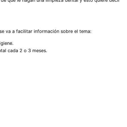
de que le hagan una limpieza dental y esto quiere decir
 va a facilitar información sobre el tema:
giene.
tal cada 2 o 3 meses.