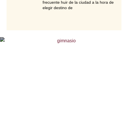
frecuente huir de la ciudad a la hora de
elegir destino de
La seguridad en los
gimnasios es un asunto
importante.
Miles de personas acuden a los gimnasios
de manera habitual. Algunos usuarios lo
hacen cada día, mientras otros los usan
entre 1 y 3 veces por semana. A estos
centros