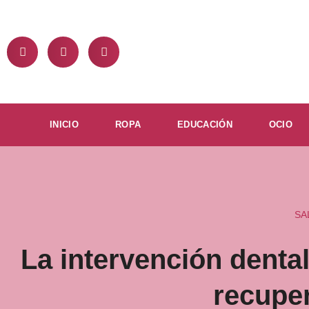
Ir
al
contenido
INICIO
ROPA
EDUCACIÓN
OCIO
SA
La intervención denta
recupe