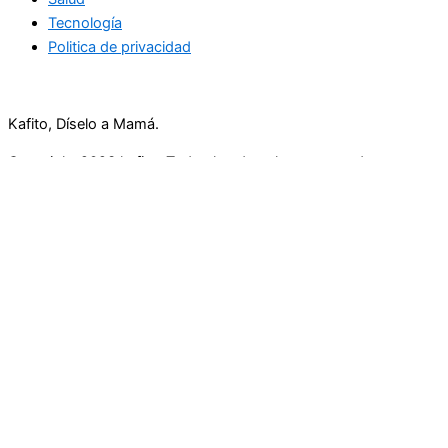
Tecnología
Politica de privacidad
Kafito, Díselo a Mamá.
Copyright 2023 kafito. Todos los derechos reservados.
Inicio
Ropa
Educación
Ocio
Compras
Cuidados
En familia
Nutrición