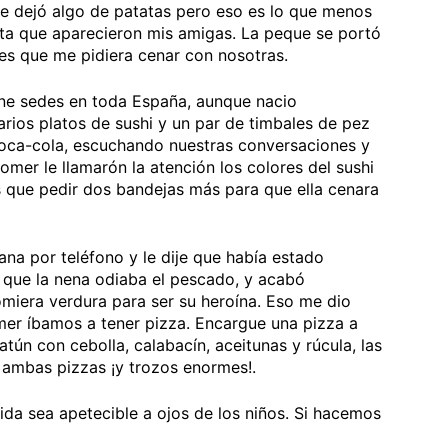
se dejó algo de patatas pero eso es lo que menos
asta que aparecieron mis amigas. La peque se portó
 es que me pidiera cenar con nosotras.
ene sedes en toda España, aunque nacio
rios platos de sushi y un par de timbales de pez
u coca-cola, escuchando nuestras conversaciones y
mer le llamarón la atención los colores del sushi
s que pedir dos bandejas más para que ella cenara
na por teléfono y le dije que había estado
, que la nena odiaba el pescado, y acabó
miera verdura para ser su heroína. Eso me dio
omer íbamos a tener pizza. Encargue una pizza a
atún con cebolla, calabacín, aceitunas y rúcula, las
ambas pizzas ¡y trozos enormes!.
ida sea apetecible a ojos de los niños. Si hacemos